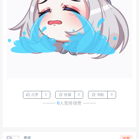
点赞
0
收藏
0
淘帖
0
────
0
人觉得很赞
────
爱笑
沙发