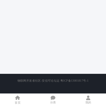
物联网开发者社区-安信可论坛运
粤ICP备13001817号-1
分类
我的
首页
]]>