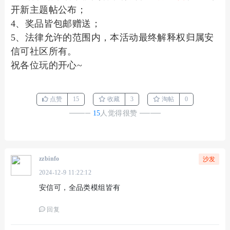
开新主题帖公布；
4、奖品皆包邮赠送；
5、法律允许的范围内，本活动最终解释权归属安
信可社区所有。
祝各位玩的开心~
点赞
15
收藏
3
淘帖
0
────
15
人觉得很赞
────
zzbinfo
沙发
2024-12-9 11:22:12
安信可，全品类模组皆有
回复