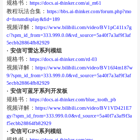
规格书：
https://docs.ai-thinker.com/ai_m61
教程玩法合集：
https://bbs.ai-thinker.com/forum.php?mo
d=forumdisplay&fid=189
视频详解：
https://www.bilibili.com/video/BV1pC411x7g
c/?spm_id_from=333.999.0.0&vd_source=5a40f7a3af9f3af
5ecbb28864fb82929
· 安信可雷达系列模组
规格书：
https://docs.ai-thinker.com/rd-03
视频详解：
https://www.bilibili.com/video/BV16J4m187w
9/?spm_id_from=333.999.0.0&vd_source=5a40f7a3af9f3af
5ecbb28864fb82929
· 安信可蓝牙系列开发板
规格书：
https://docs.ai-thinker.com/blue_tooth_pb
视频详解：
https://www.bilibili.com/video/BV1VD421E7
gy/?spm_id_from=333.999.0.0&vd_source=5a40f7a3af9f3a
f5ecbb28864fb82929
· 安信可GPS系列模组
规格书：
https://docs.ai-thinker.com/gps