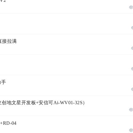
V2
直接拉满
助手
地文星开发板+安信可Ai-WV01-32S）
RD-04