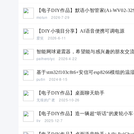
【电子DIY作品】默语小智管家(Ai-WV02-32S
molun
2026-7-29
【DIY小项目分享】AI语音便携可调电源
爱笑
2026-6-11
智能网球避震器，希望能与感兴趣的朋友交
palherolyc
2026-4-22
基于stm32f103c8t6+安信可esp8266模
putin
2024-8-15
【电子DIY作品】桌面聊天助手
无垠的广袤
2025-10-26
【电子DIY作品】造一辆超“听话”的麦轮小车+W
iiv
2025-12-7