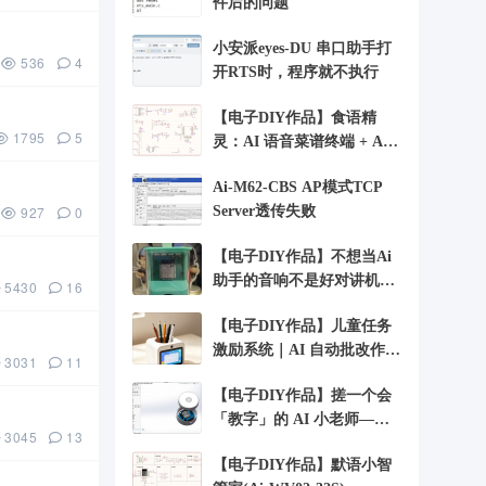
件后的问题
小安派eyes-DU 串口助手打
536
4
开RTS时，程序就不执行
【电子DIY作品】食语精
1795
5
灵：AI 语音菜谱终端 + Ai-
WV02-32S
Ai-M62-CBS AP模式TCP
927
0
Server透传失败
【电子DIY作品】不想当Ai
助手的音响不是好对讲机
5430
16
+Ai-WV01-32S
【电子DIY作品】儿童任务
激励系统｜AI 自动批改作业
3031
11
+Ai-WV01-32S
【电子DIY作品】搓一个会
「教字」的 AI 小老师——
3045
13
小安 字词宝 +
【电子DIY作品】默语小智