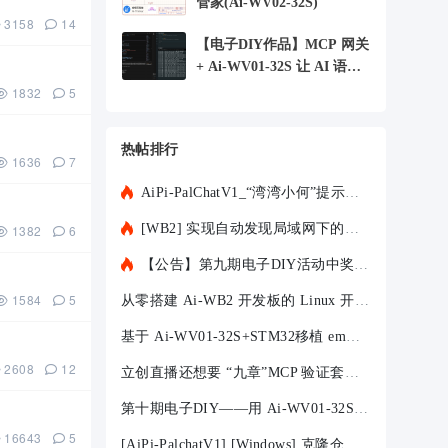
管家(Ai-WV02-32S)
3158
14
【电子DIY作品】MCP 网关
+ Ai-WV01-32S 让 AI 语音
助手控制局域
1832
5
热帖排行
1636
7
AiPi-PalChatV1_“湾湾小何”提示音测试固件V2.9_UART-MCP
[WB2] 实现自动发现局域网下的设备
1382
6
【公告】第九期电子DIY活动中奖通知
1584
5
从零搭建 Ai-WB2 开发板的 Linux 开发环境—— 基于 VMware 虚拟
基于 Ai-WV01-32S+STM32移植 emMCP 实现 AI 语音控制点灯
2608
12
立创直播还想要 “九章”MCP 验证套件的看这里
第十期电子DIY——用 Ai-WV01-32S 打造一个会说话的AI 小玩意
16643
5
[AiPi-PalchatV1] [Windows] 克隆仓库和在线烧录遇到的一些小问