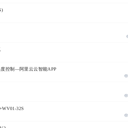
)
流
组的温湿度控制—阿里云云智能APP
V01-32S