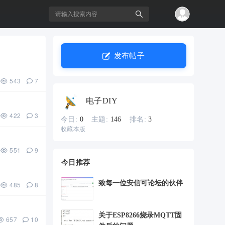
发布帖子
搜
543
7
电子DIY
422
3
今日:
0
主题:
146
排名:
3
收藏本版
551
9
今日推荐
索
致每一位安信可论坛的伙伴
485
8
关于ESP8266烧录MQTT固
657
10