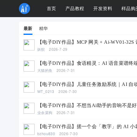
首页
产品教程
开发资料
样品购
最新
精华
【电子DIY作品】MCP 网关 + Ai-WV01-
妖猊
2026-7-29
【电子DIY作品】食语精灵：AI 语音菜谱终端 + 
大猫的鱼
2026-7-31
【电子DIY作品】儿童任务激励系统｜AI 自动批改作业
WT_0213
2026-7-30
【电子DIY作品】不想当Ai助手的音响不是好对讲
业余菜狗
2026-7-31
【电子DIY作品】搓一个会「教字」的 AI 小老师
bzhou830
2026-7-30