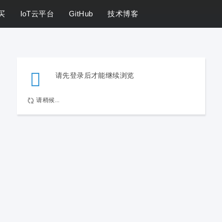
买
IoT云平台
GitHub
技术博客
请先登录后才能继续浏览
请稍候...