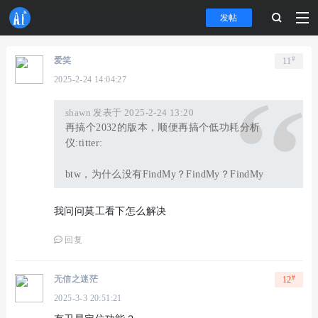
发帖
#
爱笑
11
2025-2-24 14:04:27
shawn 发表于 2025-2-24 13:20
再搞个2032的版本，顺便再搞个低功耗分析
仪:titter:
btw，为什么没有FindMy？FindMy？FindMy
我问问莫工看下怎么解决
回复
#
无信之迷茫
12
2025-3-3 20:51:21