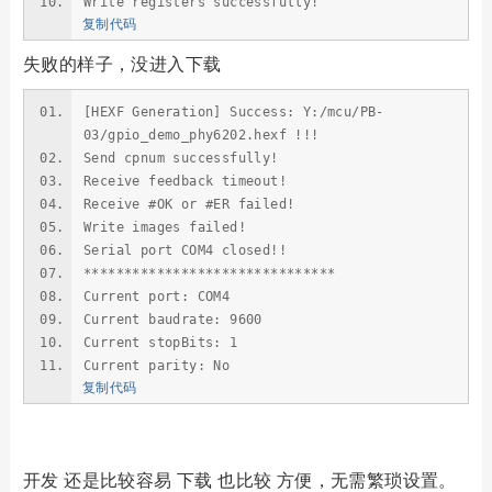
Write registers successfully!
复制代码
失败的样子，没进入下载
[HEXF Generation] Success: Y:/mcu/PB-
03/gpio_demo_phy6202.hexf !!!
Send cpnum successfully!
Receive feedback timeout!
Receive #OK or #ER failed!
Write images failed!
Serial port COM4 closed!!
*******************************
Current port: COM4
Current baudrate: 9600
Current stopBits: 1
Current parity: No
复制代码
开发 还是比较容易 下载 也比较 方便，无需繁琐设置。