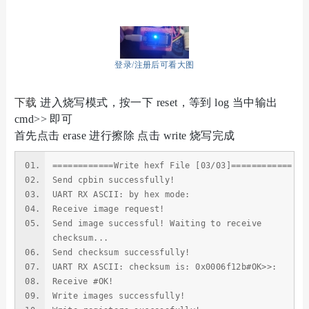
登录/注册后可看大图
下载
进入烧写模式，按一下 reset，等到 log 当中输出
cmd>> 即可
首先点击 erase 进行擦除
点击 write 烧写完成
============Write hexf File [03/03]============
Send cpbin successfully!
UART RX ASCII: by hex mode:
Receive image request!
Send image successful! Waiting to receive
checksum...
Send checksum successfully!
UART RX ASCII: checksum is: 0x0006f12b#OK>>:
Receive #OK!
Write images successfully!