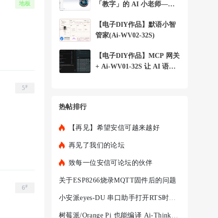
地板
「教字」的 AI 小老师——
小安 字词宝 +
【电子DIY作品】默语小智
管家(Ai-WV02-32S)
【电子DIY作品】MCP 网关
+ Ai-WV01-32S 让 AI 语音
助手控制局域
#
5
热帖排行
【再见】希望安信可越来越好
再见了我们的论坛
致每一位安信可论坛的伙伴
关于ESP8266烧录MQTT固件后的问题
#
6
小安派eyes-DU 串口助手打开RTS时，程序就不执行
树莓派/Orange Pi 也能编译 Ai-Thinker-WB2 —— ARM 架构完整踩