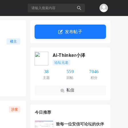
发布帖子
搜
楼主
Ai-Thinker小泽
论坛元老
38
559
7046
主题
回帖
积分
私信
索
沙发
今日推荐
致每一位安信可论坛的伙伴