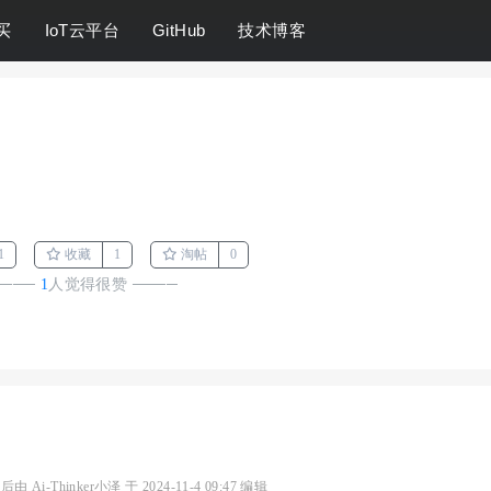
买
IoT云平台
GitHub
技术博客
1
收藏
1
淘帖
0
────
1
人觉得很赞
────
 Ai-Thinker小泽 于 2024-11-4 09:47 编辑