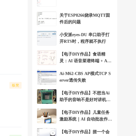
关于ESP8266烧录MQTT固
件后的问题
小安派eyes-DU 串口助手打
开RTS时，程序就不执行
【电子DIY作品】食语精
灵：AI 语音菜谱终端 + Ai-
WV02-32S
Ai-M62-CBS AP模式TCP S
erver透传失败
板凳
【电子DIY作品】不想当Ai
助手的音响不是好对讲机+A
i-WV01-32S
【电子DIY作品】儿童任务
激励系统｜AI 自动批改作业
+Ai-WV01-32S
【电子DIY作品】搓一个会