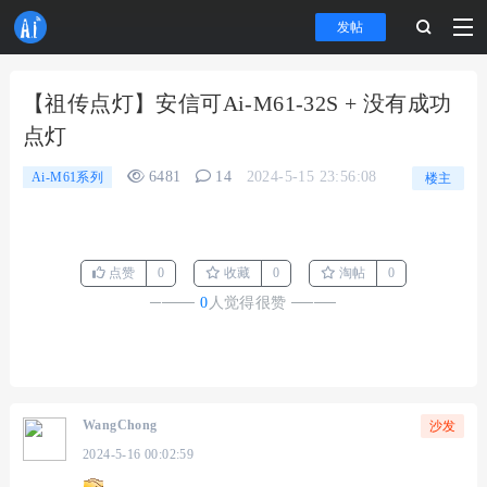
发帖
【祖传点灯】安信可Ai-M61-32S + 没有成功
点灯
6481
14
2024-5-15 23:56:08
Ai-M61系列
楼主
点赞
0
收藏
0
淘帖
0
────
0
人觉得很赞
────
WangChong
沙发
2024-5-16 00:02:59