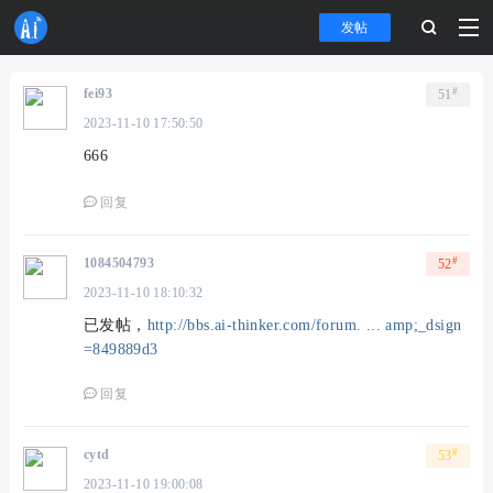
发帖
#
fei93
51
2023-11-10 17:50:50
666
回复
#
1084504793
52
2023-11-10 18:10:32
已发帖，
http://bbs.ai-thinker.com/forum. ... amp;_dsign
=849889d3
回复
#
cytd
53
2023-11-10 19:00:08