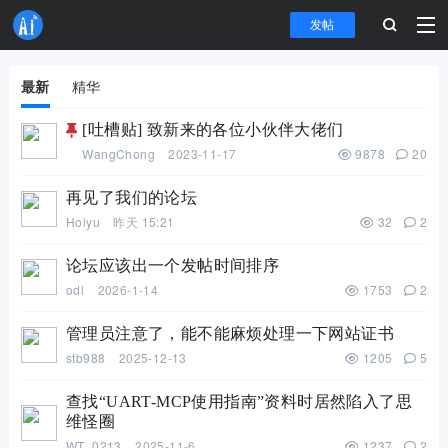
发帖
最新
精华
[吐槽贴] 致新来的各位小伙伴大佬们
WangChong
2023-11-17
9878
20
再见了我们的论坛
Hoiyu
昨天 15:21
32
2
论坛应该出一个发帖时间排序
odl
2026-1-14
1753
2
管理员注意了，能不能麻烦处理一下网站证书
stb988
2025-12-13
1205
5
查找“UART-MCP使用指南”资料时居然陷入了思
维怪圈
WT_0213
2025-11-6
1237
2