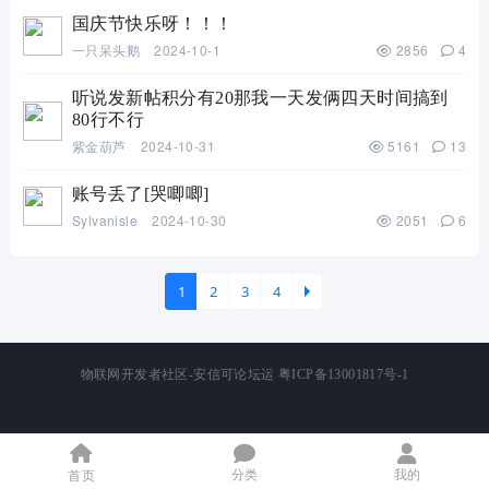
国庆节快乐呀！！！
一只呆头鹅
2024-10-1
2856
4
听说发新帖积分有20那我一天发俩四天时间搞到
80行不行
紫金葫芦
2024-10-31
5161
13
账号丢了[哭唧唧]
Sylvanisle
2024-10-30
2051
6
1
2
3
4
物联网开发者社区-安信可论坛运
粤ICP备13001817号-1
下一
分类
我的
首页
]]>