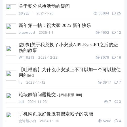
关于积分兑换活动的疑问
知行合一
2024-1-26
50004
25
新年第一帖：祝大家 2025 新年快乐
bluewood
2025-1-1
4602
12
[故事]关于我兑换了小安派AiPi-Eyes-R1之后的悲
伤的故事
WT_0213
2023-12-22
8079
16
【吐槽贴】为什么小安派上不可以加一个可以被使
用的led
iiv
2023-11-12
3917
7
论坛缺陷问题提交
- [阅读权限
100
]
odl
2024-11-23
7
3
手机网页版好像没有搜索帖子的功能
史诗级小白
2024-11-10
5202
4