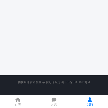
物联网开发者社区-安信可论坛运
粤ICP备13001817号-1
分类
我的
首页