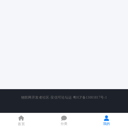
物联网开发者社区-安信可论坛运
粤ICP备13001817号-1
分类
我的
首页