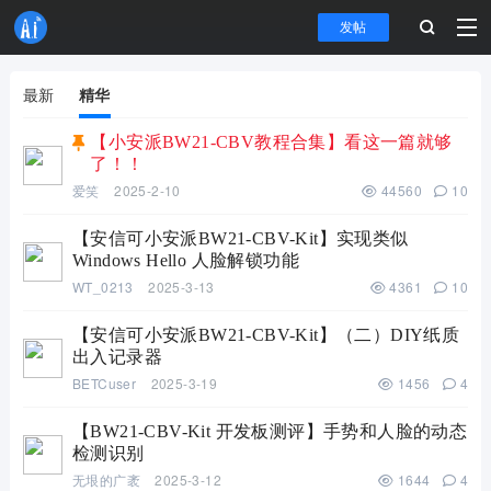
发帖
最新
精华
【小安派BW21-CBV教程合集】看这一篇就够
了！！
爱笑
2025-2-10
44560
10
【安信可小安派BW21-CBV-Kit】实现类似
Windows Hello 人脸解锁功能
WT_0213
2025-3-13
4361
10
【安信可小安派BW21-CBV-Kit】（二）DIY纸质
出入记录器
BETCuser
2025-3-19
1456
4
【BW21-CBV-Kit 开发板测评】手势和人脸的动态
检测识别
无垠的广袤
2025-3-12
1644
4